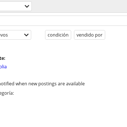
evos
condición
vendido por
te:
lia
otified when new postings are available
egoría: