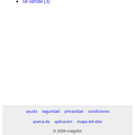
se vende (3)
ayuda
seguridad
privacidad
condiciones
acerca de
aplicación
mapa del sitio
© 2026 craigslist