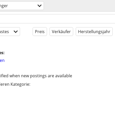
nger
stes
Preis
Verkäufer
Herstellungsjahr
es:
hen
ified when new postings are available
eren Kategorie: