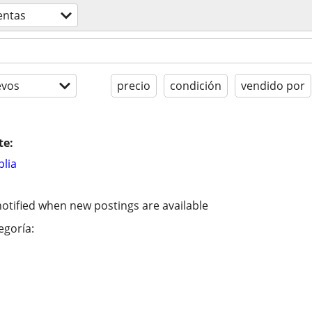
entas
evos
precio
condición
vendido por
te:
lia
otified when new postings are available
egoría: