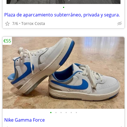
•
Plaza de aparcamiento subterráneo, privada y segura.
7/6
Torrox Costa
€55
•
•
•
•
•
•
Nike Gamma Force