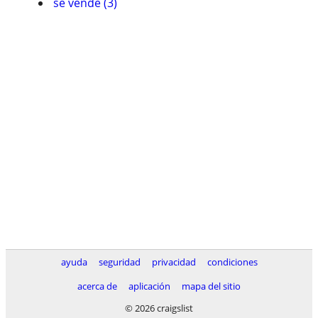
se vende (3)
ayuda
seguridad
privacidad
condiciones
acerca de
aplicación
mapa del sitio
© 2026 craigslist