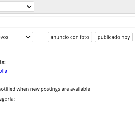
evos
anuncio con foto
publicado hoy
te:
lia
otified when new postings are available
egoría: