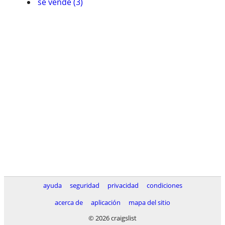
se vende (3)
ayuda
seguridad
privacidad
condiciones
acerca de
aplicación
mapa del sitio
© 2026 craigslist