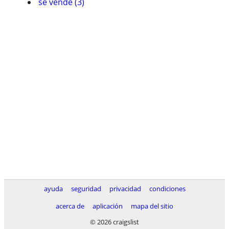
se vende (3)
ayuda
seguridad
privacidad
condiciones
acerca de
aplicación
mapa del sitio
© 2026 craigslist