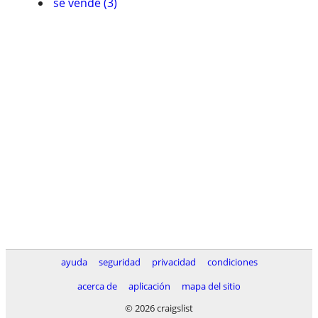
se vende (3)
ayuda
seguridad
privacidad
condiciones
acerca de
aplicación
mapa del sitio
© 2026 craigslist