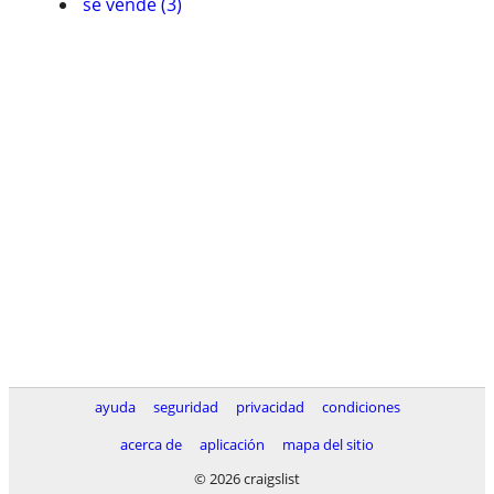
se vende (3)
ayuda
seguridad
privacidad
condiciones
acerca de
aplicación
mapa del sitio
© 2026 craigslist