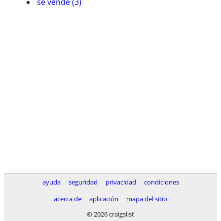
se vende (3)
ayuda
seguridad
privacidad
condiciones
acerca de
aplicación
mapa del sitio
© 2026 craigslist