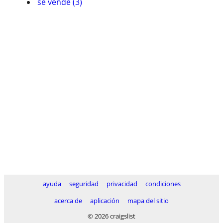
se vende (3)
ayuda
seguridad
privacidad
condiciones
acerca de
aplicación
mapa del sitio
© 2026 craigslist