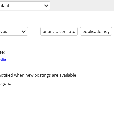
nfantil
evos
anuncio con foto
publicado hoy
te:
lia
otified when new postings are available
egoría: