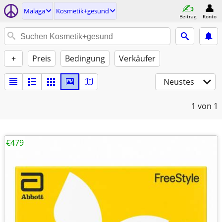
Malaga
Kosmetik+gesund
Beitrag
Konto
+
Preis
Bedingung
Verkäufer
Neustes
1
von 1
€479