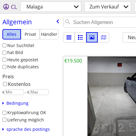
CL
Malaga
Zum Verkauf
Allgemein
Alles
Privat
Händler
Neu
Nur Suchtitel
hat Bild
Heute gepostet
€19.500
hide duplicates
Preis
Kostenlos
€
– €
Bedingung
Kryptowährung OK
Lieferung möglich
sprache des postings