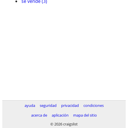
se vende (3)
ayuda
seguridad
privacidad
condiciones
acerca de
aplicación
mapa del sitio
© 2026 craigslist