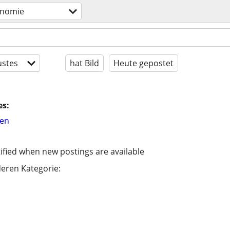
onomie
stes
hat Bild
Heute gepostet
es:
hen
ified when new postings are available
eren Kategorie: