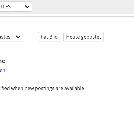
ALLES
stes
hat Bild
Heute gepostet
es:
hen
ified when new postings are available