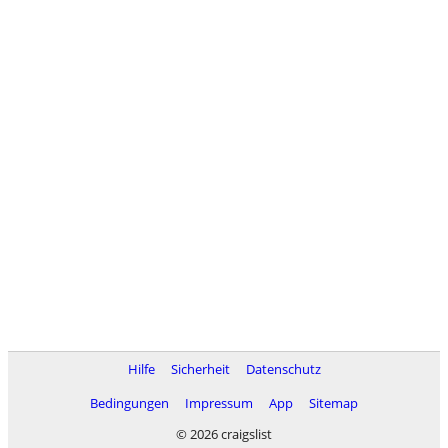
Hilfe
Sicherheit
Datenschutz
Bedingungen
Impressum
App
Sitemap
© 2026 craigslist