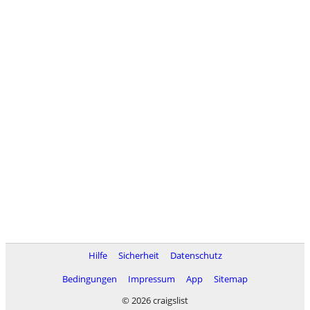
Hilfe
Sicherheit
Datenschutz
Bedingungen
Impressum
App
Sitemap
© 2026 craigslist