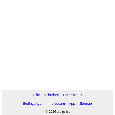
Hilfe
Sicherheit
Datenschutz
Bedingungen
Impressum
App
Sitemap
© 2026 craigslist