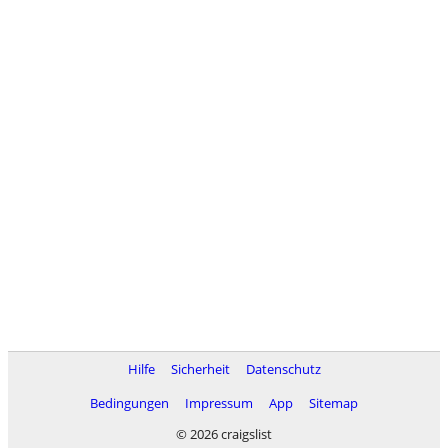
Hilfe
Sicherheit
Datenschutz
Bedingungen
Impressum
App
Sitemap
© 2026 craigslist