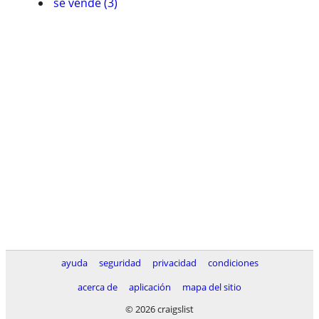
se vende (3)
ayuda
seguridad
privacidad
condiciones
acerca de
aplicación
mapa del sitio
© 2026 craigslist