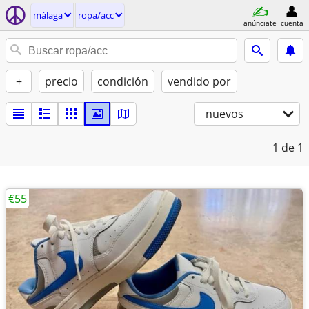
málaga
ropa/acc
anúnciate
cuenta
+
precio
condición
vendido por
nuevos
1
de 1
€55